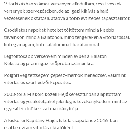
Vitorlázásban számos versenyen elindultam, részt veszek
versenyek szervezésében, de az igazi kihívás a hajó
vezetésének oktatása, átadva a több évtizedes tapasztalatot.
Csodálatos napokat, heteket töltöttem mind a kisebb
tavainkon, mind a Balatonon, mind tengereken a vitorlázással,
hol egymagam, hol családommal, barátaimmal.
Legfontosabb versenyem minden évben a Balaton
Kékszalagja, ami igazi erőpróba számunkra.
Polgári végzettségem gépész-mérnök menedzser, valamint
vitorlás és szörf edzői képesítés.
2003-tól a Miskolc közeli Hejőkeresztúrban alapítottam
vitorlás egyesületet, ahol jelenleg is tevékenykedem, mint az
egyesület elnöke, szakmai irányítója.
A kiskörei Kapitány Hajós Iskola csapatához 2016-ban
csatlakoztam vitorlás oktatóként.