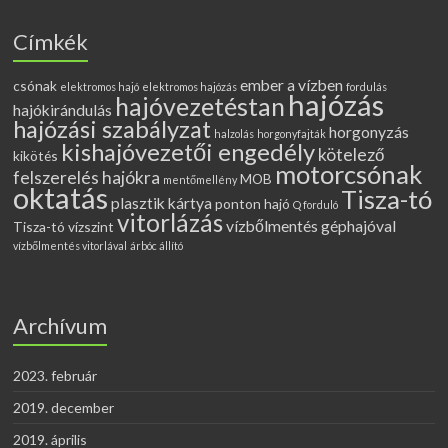
Címkék
ember a vízben
csónak
elektromos hajó
elektromos hajózás
fordulás
hajózás
hajóvezetéstan
hajókirándulás
hajózási szabályzat
horgonyzás
halzolás
horgonyfajták
kishajóvezetői engedély
kötelező
kikötés
motorcsónak
felszerelés hajókra
MOB
mentőmellény
oktatás
Tisza-tó
plasztik kártya
ponton hajó
Q forduló
vitorlázás
vízbőlmentés géphajóval
Tisza-tó vízszint
vízbőlmentés vitorlával
árbóc állító
Archívum
2023. február
2019. december
2019. április