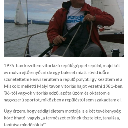
1976-ban kezdtem vitorlázó repülőgéppel repülni, majd két
év múlva ejtőernyőzni de egy baleset miatt rövid időre
szüneteltetni kényszerültem a repülő pályát. Így kezdtem el a
Miskolc melletti Mályi tavon vitorlás hajót vezetni 1981-ben.
’86-tól vagyok vitorlás edző, azóta űzöm és oktatom e
nagyszerű sportot, miközben a repüléstől sem szakadtam el.
Úgy érzem, hogy eddigi életem mottója is e két tevékenység
köré írható: vagyis „a természet erőinek tisztelete, tanulása,
tanítása mindörökké” .