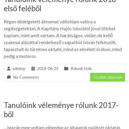
első feléből
Régen dédelgetett álmomat váltottam valóra a
segítségetekkel. A Kapitány Hajós Iskolától jóval többet
kaptam, mint amit vártam. A barátságos, vidám de kellő
szakmai alázattal rendelkező csapatból István felkészült,
tapasztalt és türelmes oktató, mind az elméleti órákon, mind
pedig a motoros
adminp
2018-06-25
Rólunk írták
No Comments
Tovább olvasom
Tanulóink véleménye rólunk 2017-
ből
…Igazán meg voltam elégedve az általatok nyújtott oktatás