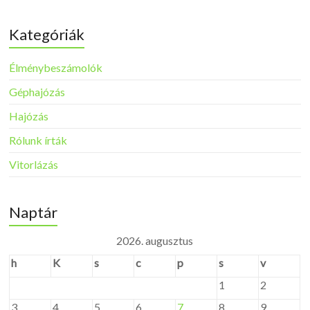
Kategóriák
Élménybeszámolók
Géphajózás
Hajózás
Rólunk írták
Vitorlázás
Naptár
2026. augusztus
h
K
s
c
p
s
v
1
2
3
4
5
6
7
8
9