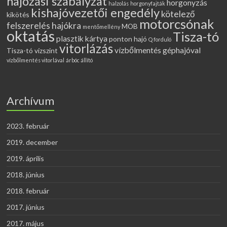
hajózási szabályzat
horgonyzás
halzolás
horgonyfajták
kishajóvezetői engedély
kötelező
kikötés
motorcsónak
felszerelés hajókra
MOB
mentőmellény
oktatás
Tisza-tó
plasztik kártya
ponton hajó
Q forduló
vitorlázás
vízbőlmentés géphajóval
Tisza-tó vízszint
vízbőlmentés vitorlával
árbóc állító
Archívum
2023. február
2019. december
2019. április
2018. június
2018. február
2017. június
2017. május