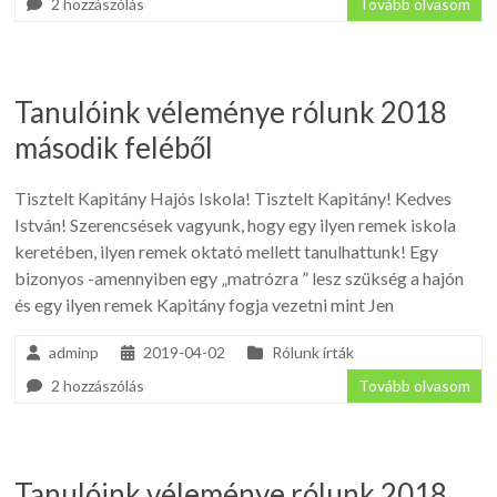
2 hozzászólás
Tovább olvasom
Tanulóink véleménye rólunk 2018
második feléből
Tisztelt Kapitány Hajós Iskola! Tisztelt Kapitány! Kedves
István! Szerencsések vagyunk, hogy egy ilyen remek iskola
keretében, ilyen remek oktató mellett tanulhattunk! Egy
bizonyos -amennyiben egy „matrózra ” lesz szükség a hajón
és egy ilyen remek Kapitány fogja vezetni mint Jen
adminp
2019-04-02
Rólunk írták
2 hozzászólás
Tovább olvasom
Tanulóink véleménye rólunk 2018