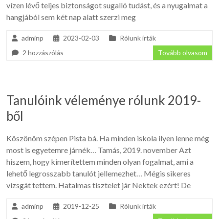
vízen lévő teljes biztonságot sugalló tudást, és a nyugalmat a
hangjából sem két nap alatt szerzi meg
adminp
2023-02-03
Rólunk írták
2 hozzászólás
Tovább olvasom
Tanulóink véleménye rólunk 2019-
ből
Köszönöm szépen Pista bá. Ha minden iskola ilyen lenne még
most is egyetemre járnék… Tamás, 2019. november Azt
hiszem, hogy kimerítettem minden olyan fogalmat, ami a
lehető legrosszabb tanulót jellemezhet… Mégis sikeres
vizsgát tettem. Hatalmas tisztelet jár Nektek ezért! De
adminp
2019-12-25
Rólunk írták