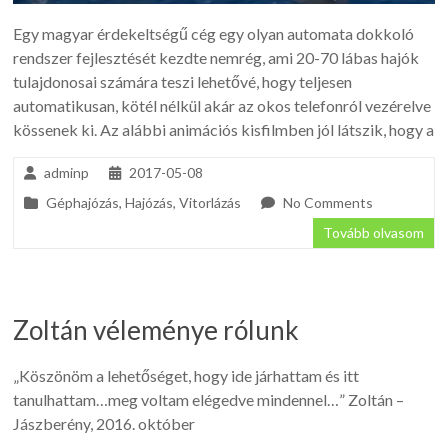
Egy magyar érdekeltségű cég egy olyan automata dokkoló
rendszer fejlesztését kezdte nemrég, ami 20-70 lábas hajók
tulajdonosai számára teszi lehetővé, hogy teljesen
automatikusan, kötél nélkül akár az okos telefonról vezérelve
kössenek ki. Az alábbi animációs kisfilmben jól látszik, hogy a
adminp
2017-05-08
Géphajózás
,
Hajózás
,
Vitorlázás
No Comments
Tovább olvasom
Zoltán véleménye rólunk
„Köszönöm a lehetőséget, hogy ide járhattam és itt
tanulhattam…meg voltam elégedve mindennel…” Zoltán –
Jászberény, 2016. október