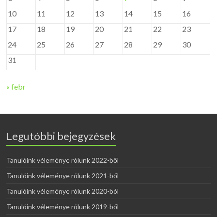
10
11
12
13
14
15
16
17
18
19
20
21
22
23
24
25
26
27
28
29
30
31
« febr
Legutóbbi bejegyzések
Tanulóink véleménye rólunk 2022-ből
Tanulóink véleménye rólunk 2021-ből
Tanulóink véleménye rólunk 2020-ból
Tanulóink véleménye rólunk 2019-ből