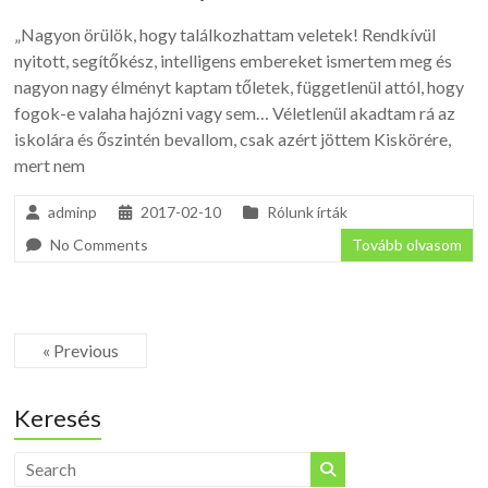
„Nagyon örülök, hogy találkozhattam veletek! Rendkívül
nyitott, segítőkész, intelligens embereket ismertem meg és
nagyon nagy élményt kaptam tőletek, függetlenül attól, hogy
fogok-e valaha hajózni vagy sem… Véletlenül akadtam rá az
iskolára és őszintén bevallom, csak azért jöttem Kiskörére,
mert nem
adminp
2017-02-10
Rólunk írták
No Comments
Tovább olvasom
« Previous
Keresés