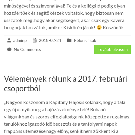
minőségével és színvonalával! Te és a kollégáid pedig olyan
hozzáértőek és segítőkészek voltatok, hogy biztosan nem
ússzátok meg, hogy akár segítségért, akár csak egy kávéra
beugorjak hozzátok, amikor Kiskörén járok!
Köszönök
adminp
2018-02-24
Rólunk írták
No Comments
Tovább olvasom
Vélemények rólunk a 2017. februári
csoportból
„Nagyon köszönöm a Kapitány Hajósiskolának, hogy általa
egy új út nyílt meg a hajózás élménye felé! Rohanó
világunkban és szoros elfoglaltságaink közepette a rugalmas,
tanulókhoz igazodó időbeosztás és a tanfolyami napok
frappáns ütemezése nagy előny, senkit nem zökkent ki a