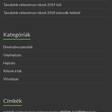
Tanulóink véleménye rólunk 2019-ből
Tanulóink véleménye rólunk 2018 második feléből
Kategóriák
Élménybeszámolók
Géphajózás
Hajózás
Rólunk írták
Vitorlázás
Címkék
ember a vízben
csónak
elektromos hajó
elektromos hajózás
fordulás