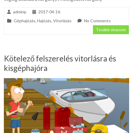
adminp
2017-04-16
Géphajózás
,
Hajózás
,
Vitorlázás
No Comments
Tovább olvasom
Kötelező felszerelés vitorlásra és
kisgéphajóra