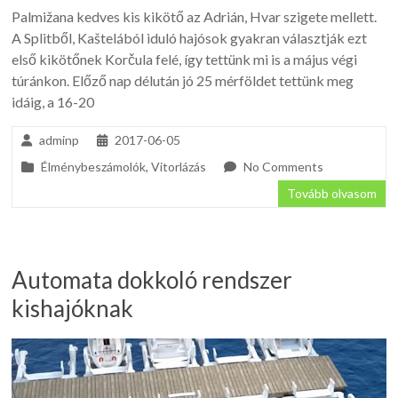
Palmižana kedves kis kikötő az Adrián, Hvar szigete mellett.
A Splitből, Kaštelából iduló hajósok gyakran választják ezt
első kikötőnek Korčula felé, így tettünk mi is a május végi
túránkon. Előző nap délután jó 25 mérföldet tettünk meg
idáig, a 16-20
adminp
2017-06-05
Élménybeszámolók
,
Vitorlázás
No Comments
Tovább olvasom
Automata dokkoló rendszer
kishajóknak