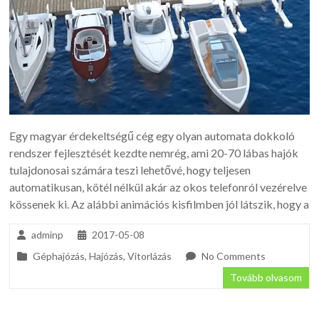
Egy magyar érdekeltségű cég egy olyan automata dokkoló
rendszer fejlesztését kezdte nemrég, ami 20-70 lábas hajók
tulajdonosai számára teszi lehetővé, hogy teljesen
automatikusan, kötél nélkül akár az okos telefonról vezérelve
kössenek ki. Az alábbi animációs kisfilmben jól látszik, hogy a
adminp
2017-05-08
Géphajózás
,
Hajózás
,
Vitorlázás
No Comments
Tovább olvasom