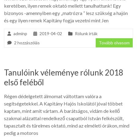
keretében, ilyen remek oktató mellett tanulhattunk! Egy
bizonyos -amennyiben egy „matrózra ” lesz szükség a hajón
és egy ilyen remek Kapitány fogja vezetni mint Jen
adminp
2019-04-02
Rólunk írták
2 hozzászólás
Tovább olvasom
Tanulóink véleménye rólunk 2018
első feléből
Régen dédelgetett álmomat váltottam valóra a
segítségetekkel. A Kapitány Hajós Iskolától jóval többet
kaptam, mint amit vártam. A barátságos, vidám de kellő
szakmai alázattal rendelkező csapatból István felkészült,
tapasztalt és türelmes oktató, mind az elméleti órákon, mind
pedig a motoros