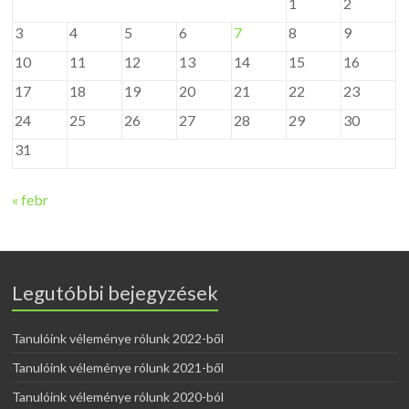
1
2
3
4
5
6
7
8
9
10
11
12
13
14
15
16
17
18
19
20
21
22
23
24
25
26
27
28
29
30
31
« febr
Legutóbbi bejegyzések
Tanulóink véleménye rólunk 2022-ből
Tanulóink véleménye rólunk 2021-ből
Tanulóink véleménye rólunk 2020-ból