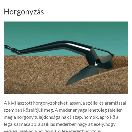
Horgonyzás
A kiválasztott horgonyzóhelyet lassan, a széllel és áramlással
szemben közelítjük meg. A meder anyaga lehetőleg feleljen
meg a horgony tulajdonságainak (iszap, homok, apró kő a
legalkalmasabb, a sziklás mederben nagy az esély, hogy
végleg beakad a horgony). A leengedett horgony