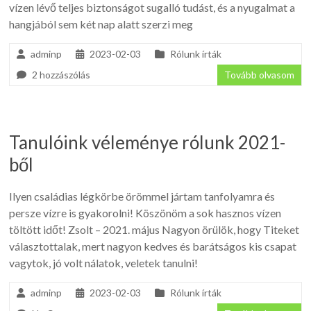
vízen lévő teljes biztonságot sugalló tudást, és a nyugalmat a
hangjából sem két nap alatt szerzi meg
adminp
2023-02-03
Rólunk írták
2 hozzászólás
Tovább olvasom
Tanulóink véleménye rólunk 2021-
ből
Ilyen családias légkörbe örömmel jártam tanfolyamra és
persze vízre is gyakorolni! Köszönöm a sok hasznos vízen
töltött időt! Zsolt – 2021. május Nagyon örülök, hogy Titeket
választottalak, mert nagyon kedves és barátságos kis csapat
vagytok, jó volt nálatok, veletek tanulni!
adminp
2023-02-03
Rólunk írták