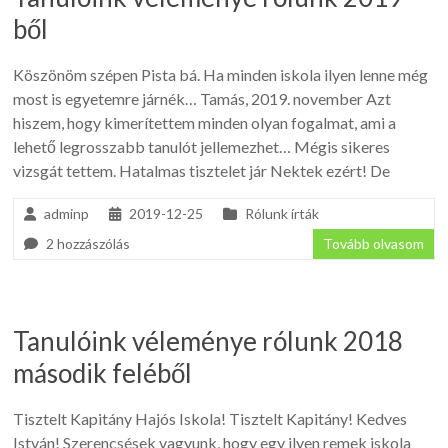
ből
Köszönöm szépen Pista bá. Ha minden iskola ilyen lenne még
most is egyetemre járnék… Tamás, 2019. november Azt
hiszem, hogy kimerítettem minden olyan fogalmat, ami a
lehető legrosszabb tanulót jellemezhet… Mégis sikeres
vizsgát tettem. Hatalmas tisztelet jár Nektek ezért! De
adminp
2019-12-25
Rólunk írták
2 hozzászólás
Tovább olvasom
Tanulóink véleménye rólunk 2018
második feléből
Tisztelt Kapitány Hajós Iskola! Tisztelt Kapitány! Kedves
István! Szerencsések vagyunk, hogy egy ilyen remek iskola