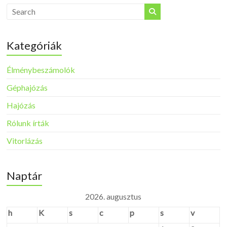
Kategóriák
Élménybeszámolók
Géphajózás
Hajózás
Rólunk írták
Vitorlázás
Naptár
2026. augusztus
h
K
s
c
p
s
v