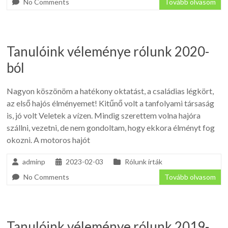
No Comments
Tovább olvasom
Tanulóink véleménye rólunk 2020-
ból
Nagyon köszönöm a hatékony oktatást, a családias légkört,
az első hajós élményemet! Kitűnő volt a tanfolyami társaság
is, jó volt Veletek a vízen. Mindig szerettem volna hajóra
szállni, vezetni, de nem gondoltam, hogy ekkora élményt fog
okozni. A motoros hajót
adminp
2023-02-03
Rólunk írták
No Comments
Tovább olvasom
Tanulóink véleménye rólunk 2019-