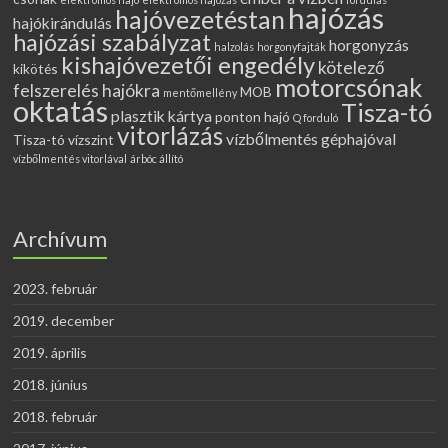
hajózás
hajóvezetéstan
hajókirándulás
hajózási szabályzat
horgonyzás
halzolás
horgonyfajták
kishajóvezetői engedély
kötelező
kikötés
motorcsónak
felszerelés hajókra
MOB
mentőmellény
oktatás
Tisza-tó
plasztik kártya
ponton hajó
Q forduló
vitorlázás
vízbőlmentés géphajóval
Tisza-tó vízszint
vízbőlmentés vitorlával
árbóc állító
Archívum
2023. február
2019. december
2019. április
2018. június
2018. február