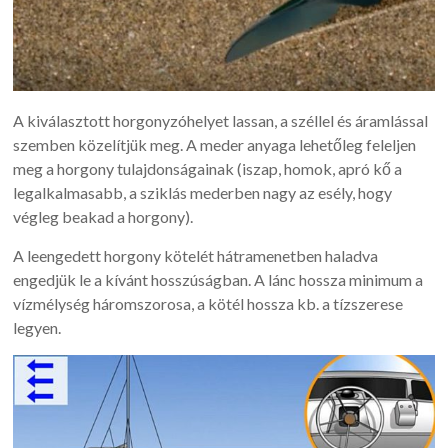
A kiválasztott horgonyzóhelyet lassan, a széllel és áramlással
szemben közelítjük meg. A meder anyaga lehetőleg feleljen
meg a horgony tulajdonságainak (iszap, homok, apró kő a
legalkalmasabb, a sziklás mederben nagy az esély, hogy
végleg beakad a horgony).
A leengedett horgony kötelét hátramenetben haladva
engedjük le a kívánt hosszúságban. A lánc hossza minimum a
vízmélység háromszorosa, a kötél hossza kb. a tízszerese
legyen.