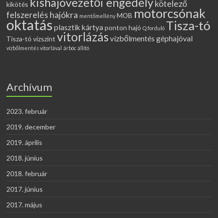
kishajóvezetői engedély
kötelező
kikötés
motorcsónak
felszerelés hajókra
MOB
mentőmellény
oktatás
Tisza-tó
plasztik kártya
ponton hajó
Q forduló
vitorlázás
vízbőlmentés géphajóval
Tisza-tó vízszint
vízbőlmentés vitorlával
árbóc állító
Archívum
2023. február
2019. december
2019. április
2018. június
2018. február
2017. június
2017. május