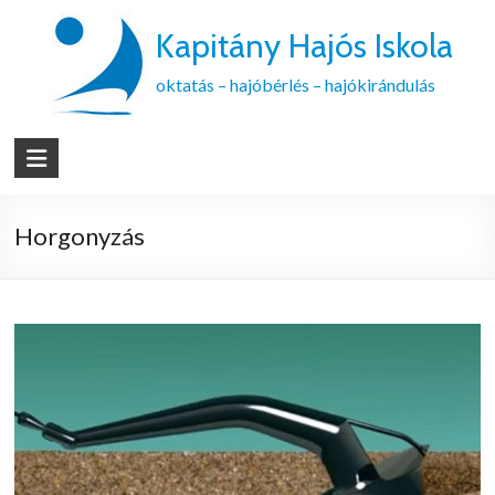
Kapitány Hajós Iskola
oktatás – hajóbérlés – hajókirándulás
Horgonyzás