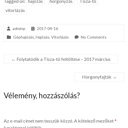
Tagged on:
hajózás
horgonyzás
Tisza-tó
vitorlázás
adminp
2017-04-16
Géphajózás
,
Hajózás
,
Vitorlázás
No Comments
←
Folytatódik a Tisza-tó feltöltése – 2017 március
Horgonyfajták
→
Vélemény, hozzászólás?
Az e-mail címet nem tesszük közzé.
A kötelező mezőket
*
karakterrel jelöltük