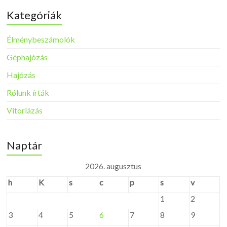
Kategóriák
Élménybeszámolók
Géphajózás
Hajózás
Rólunk írták
Vitorlázás
Naptár
2026. augusztus
h
K
s
c
p
s
v
1
2
3
4
5
6
7
8
9