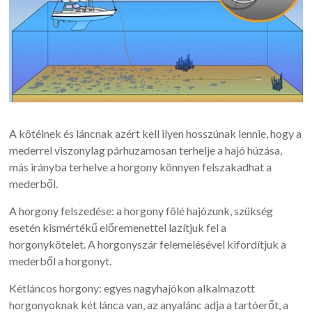
A kötélnek és láncnak azért kell ilyen hosszúnak lennie, hogy a
mederrel viszonylag párhuzamosan terhelje a hajó húzása,
más irányba terhelve a horgony könnyen felszakadhat a
mederből.
A horgony felszedése: a horgony fölé hajózunk, szükség
esetén kismértékű előremenettel lazítjuk fel a
horgonykötelet. A horgonyszár felemelésével kifordítjuk a
mederből a horgonyt.
Kétláncos horgony: egyes nagyhajókon alkalmazott
horgonyoknak két lánca van, az anyalánc adja a tartóerőt, a