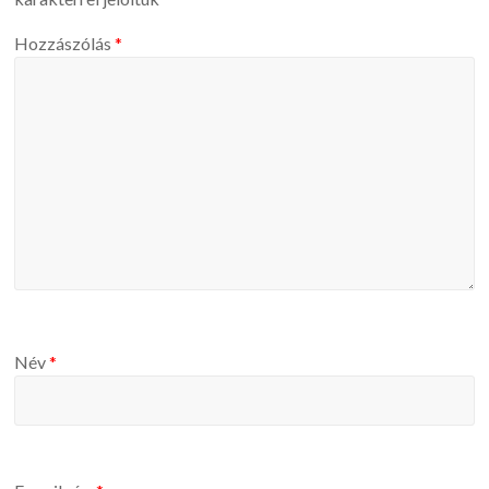
Hozzászólás
*
Név
*