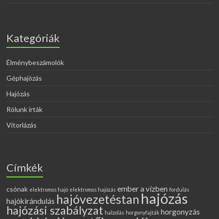
Kategóriák
Élménybeszámolók
Géphajózás
Hajózás
Rólunk írták
Vitorlázás
Címkék
ember a vízben
csónak
elektromos hajó
elektromos hajózás
fordulás
hajózás
hajóvezetéstan
hajókirándulás
hajózási szabályzat
horgonyzás
halzolás
horgonyfajták