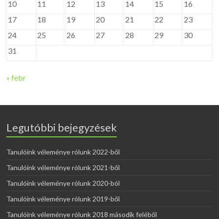
10
11
12
13
14
15
16
17
18
19
20
21
22
23
24
25
26
27
28
29
30
31
« febr
Legutóbbi bejegyzések
Tanulóink véleménye rólunk 2022-ből
Tanulóink véleménye rólunk 2021-ből
Tanulóink véleménye rólunk 2020-ból
Tanulóink véleménye rólunk 2019-ből
Tanulóink véleménye rólunk 2018 második feléből