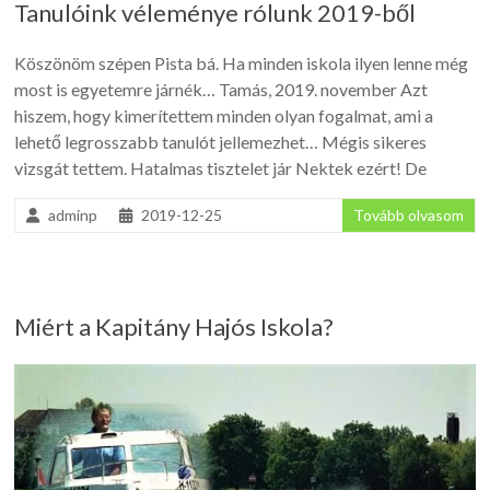
Tanulóink véleménye rólunk 2019-ből
Köszönöm szépen Pista bá. Ha minden iskola ilyen lenne még
most is egyetemre járnék… Tamás, 2019. november Azt
hiszem, hogy kimerítettem minden olyan fogalmat, ami a
lehető legrosszabb tanulót jellemezhet… Mégis sikeres
vizsgát tettem. Hatalmas tisztelet jár Nektek ezért! De
adminp
2019-12-25
Tovább olvasom
Miért a Kapitány Hajós Iskola?