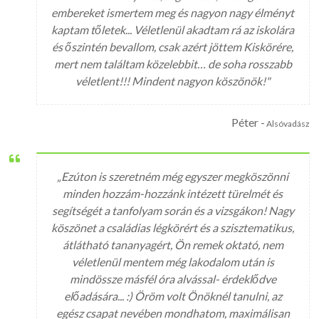
embereket ismertem meg és nagyon nagy élményt
kaptam tőletek... Véletlenül akadtam rá az iskolára
és őszintén bevallom, csak azért jöttem Kiskörére,
mert nem találtam közelebbit… de soha rosszabb
véletlent!!! Mindent nagyon köszönök!"
Péter -
Alsóvadász
„Ezúton is szeretném még egyszer megköszönni
minden hozzám-hozzánk intézett türelmét és
segítségét a tanfolyam során és a vizsgákon! Nagy
köszönet a családias légkörért és a szisztematikus,
átlátható tananyagért, Ön remek oktató, nem
véletlenül mentem még lakodalom után is
mindössze másfél óra alvással- érdeklődve
előadására... :) Öröm volt Önöknél tanulni, az
egész csapat nevében mondhatom, maximálisan