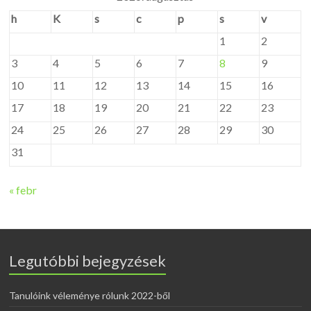
h
K
s
c
p
s
v
1
2
3
4
5
6
7
8
9
10
11
12
13
14
15
16
17
18
19
20
21
22
23
24
25
26
27
28
29
30
31
« febr
Legutóbbi bejegyzések
Tanulóink véleménye rólunk 2022-ből