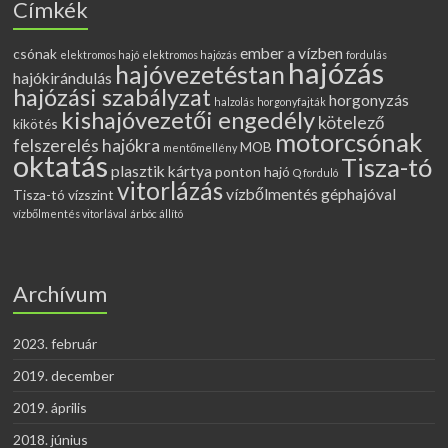
Címkék
ember a vízben
csónak
elektromos hajó
elektromos hajózás
fordulás
hajózás
hajóvezetéstan
hajókirándulás
hajózási szabályzat
horgonyzás
halzolás
horgonyfajták
kishajóvezetői engedély
kötelező
kikötés
motorcsónak
felszerelés hajókra
MOB
mentőmellény
oktatás
Tisza-tó
plasztik kártya
ponton hajó
Q forduló
vitorlázás
vízbőlmentés géphajóval
Tisza-tó vízszint
vízbőlmentés vitorlával
árbóc állító
Archívum
2023. február
2019. december
2019. április
2018. június