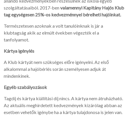
állandó kedvezményekben részesülnek az iskola egyéb
szolgáltatásaiból. 2017-ben
valamennyi Kapitány Hajós Klub
tag egységesen 25%-os kedvezménnyel bérelheti hajóinkat.
Természetesen azoknak a volt tanulóinknak is jár a
klubtagság akik az elmúlt években végezték el a
tanfolyamot.
Kártya igénylés
A Klub kártyát nem szükséges előre igényelni. Az első
alkalommal a hajóbérlés során személyesen adjuk át
mindenkinek.
Egyéb szabályozások
Tagdíj és kártya kiállítási díj nincs. A kártya nem átruházható.
Az aktuális meghirdetett kedvezmények kizárólag abban az
esetben vehetők igénybe ha a kártya tulajdonosa is jelen van.