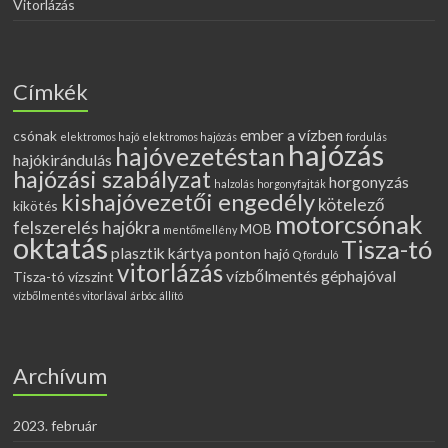
Vitorlázás
Címkék
ember a vízben
csónak
elektromos hajó
elektromos hajózás
fordulás
hajózás
hajóvezetéstan
hajókirándulás
hajózási szabályzat
horgonyzás
halzolás
horgonyfajták
kishajóvezetői engedély
kötelező
kikötés
motorcsónak
felszerelés hajókra
MOB
mentőmellény
oktatás
Tisza-tó
plasztik kártya
ponton hajó
Q forduló
vitorlázás
vízbőlmentés géphajóval
Tisza-tó vízszint
vízbőlmentés vitorlával
árbóc állító
Archívum
2023. február