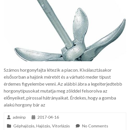
Számos horgonyfajta létezik a piacon. Kiválasztásakor
elsősorban a hajónk méretét és a várható meder típust
érdemes figyelembe venni. Az alábbi ábra a legelterjedtebb
horgonytípusokat mutatja meg zölddel felsorolva az
előnyeiket, pirossal hátrányaikat. Érdekes, hogy a gomba
alakú horgony bár az
adminp
2017-04-16
Géphajózás
,
Hajózás
,
Vitorlázás
No Comments