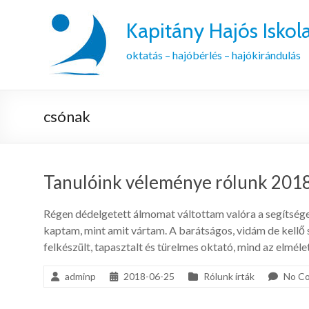
Kapitány Hajós Iskol
oktatás – hajóbérlés – hajókirándulás
csónak
Tanulóink véleménye rólunk 2018 
Régen dédelgetett álmomat váltottam valóra a segítsége
kaptam, mint amit vártam. A barátságos, vidám de kellő 
felkészült, tapasztalt és türelmes oktató, mind az elmél
adminp
2018-06-25
Rólunk írták
No C