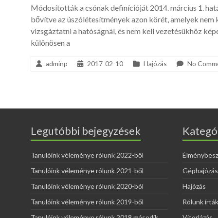
Módosították a csónak definícióját 2014. március 1. hatá
bővítve az úszólétesítmények azon körét, amelyek nem kö
vizsgáztatni a hatóságnál, és nem kell vezetésükhöz kép
különösen a
adminp
2017-02-10
Hajózás
No Comm
Legutóbbi bejegyzések
Kategó
Tanulóink véleménye rólunk 2022-ből
Élménybes
Tanulóink véleménye rólunk 2021-ből
Géphajózás
Tanulóink véleménye rólunk 2020-ból
Hajózás
Tanulóink véleménye rólunk 2019-ből
Rólunk írtá
Tanulóink véleménye rólunk 2018 második
Vitorlázás