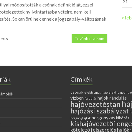
31
llyal módosították a csónak definícióját, ezzel
telezettek nyilvántartásba vételre, nem kell
« feb
esítés. Sokan örülnek ennek a jogszabály-változásnak,
ents
Tovább olvasom
riák
Címkék
csónak
elektromos hajó
elektromos hajó
zámolók
vízben
hajókirándulás
fordulás
ha
hajóvezetéstan
hajózási szabályzat
h
horgonyzás
kikötés
horgonyfajták
kishajóvezetői eng
k
kötelező felszerelés hajókr