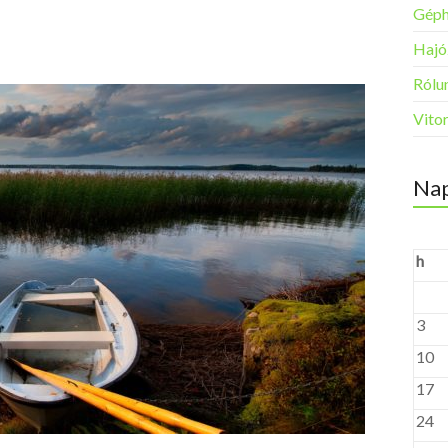
Géph
Hajó
Rólun
Vito
Nap
h
3
10
17
24