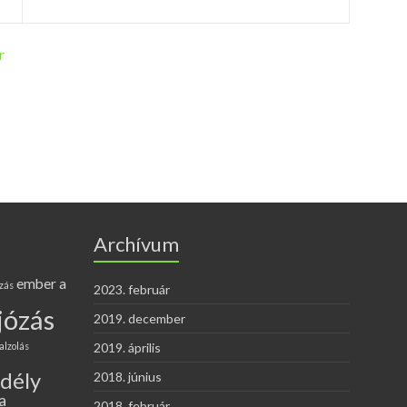
r
Archívum
ember a
zás
2023. február
józás
2019. december
alzolás
2019. április
edély
2018. június
a
2018. február