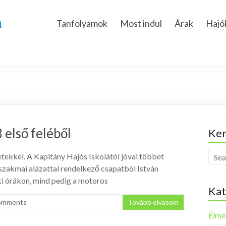
a
Tanfolyamok
Most indul
Árak
Hajó
első feléből
Ker
tekkel. A Kapitány Hajós Iskolától jóval többet
szakmai alázattal rendelkező csapatból István
eti órákon, mind pedig a motoros
Kat
omments
Tovább olvasom
Élmé