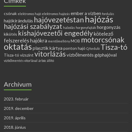
Címkék
ember a vízben
csónak
elektromos hajó
elektromos hajózás
fordulás
hajózás
hajóvezetéstan
hajókirándulás
hajózási szabályzat
horgonyzás
halzolás
horgonyfajták
kishajóvezetői engedély
kötelező
kikötés
motorcsónak
felszerelés hajókra
MOB
mentőmellény
oktatás
Tisza-tó
plasztik kártya
ponton hajó
Q forduló
vitorlázás
vízbőlmentés géphajóval
Tisza-tó vízszint
vízbőlmentés vitorlával
árbóc állító
Archívum
2023. február
2019. december
2019. április
2018. június