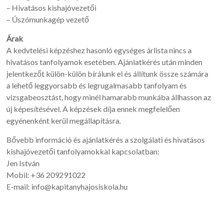
– Hivatásos kishajóvezetői
– Úszómunkagép vezető
Árak
A kedvtelési képzéshez hasonló egységes árlista nincs a
hivatásos tanfolyamok esetében. Ajánlatkérés után minden
jelentkezőt külön-külön bírálunk el és állítunk össze számára
a lehető leggyorsabb és legrugalmasabb tanfolyam és
vizsgabeosztást, hogy minél hamarabb munkába állhasson az
új képesítésével. A képzések díja ennek megfelelően
egyénenként kerül megállapításra.
Bővebb információ és ajánlatkérés a szolgálati és hivatásos
kishajóvezetői tanfolyamokkal kapcsolatban:
Jen István
Mobil: +36 209291022
E-mail: info@kapitanyhajosiskola.hu