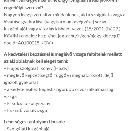
Kinek szükséges hivatásos vagy szolgálati kishajóvezetői
engedélyt szerezni?
Nagyon leegyszerűsítve mindenkinek, aki a szolgálata vagy a
hivatása gyakorlása (vagyis a munkavégzése) során
kisgéphajót vagy vitorlás kishajót vezet. (15/2001. (IV. 27.)
KöViM rendelet: http://net.jogtar.hu/jr/gen/hjegy_doc.cgi?
docid=A0100015.KOV )
A kedvtelési képzésnél is meglévő vizsga feltételek mellett
az alábbiaknak kell eleget tenni:
– Hajós szolgálati könyv (HSZK)
– meglévő képzettségtől függően meghatározott idejű
igazolt gyakorlat
– a kedvtelésihez képest szigorúbb orvosi alkalmassági
vizsga
– Erkölcsi bizonyítvány
– I. szintű vonalvizsga
Lehetséges tanfolyam típusok:
– Szolgálati kisgéphajó