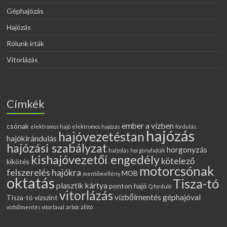
Géphajózás
Hajózás
Rólunk írták
Vitorlázás
Címkék
ember a vízben
csónak
elektromos hajó
elektromos hajózás
fordulás
hajózás
hajóvezetéstan
hajókirándulás
hajózási szabályzat
horgonyzás
halzolás
horgonyfajták
kishajóvezetői engedély
kötelező
kikötés
motorcsónak
felszerelés hajókra
MOB
mentőmellény
oktatás
Tisza-tó
plasztik kártya
ponton hajó
Q forduló
vitorlázás
vízbőlmentés géphajóval
Tisza-tó vízszint
vízbőlmentés vitorlával
árbóc állító