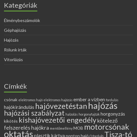
Kategóriák
Élménybeszámolók
Géphajózás
Hajózás
Rólunk írták
Vitorlázás
Címkék
ember a vízben
csónak
elektromos hajó
elektromos hajózás
fordulás
hajózás
hajóvezetéstan
hajókirándulás
hajózási szabályzat
horgonyzás
halzolás
horgonyfajták
kishajóvezetői engedély
kötelező
kikötés
motorcsónak
felszerelés hajókra
MOB
mentőmellény
oktatás
Tisza-tó
plasztik kártya
ponton hajó
Q forduló