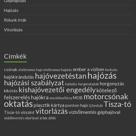
Géphajózás
Hajózás
Rólunk írták
Vitorlázás
Címkék
ember a vízben
csónak
elektromos hajó
elektromos hajózás
fordulás
hajózás
hajóvezetéstan
hajókirándulás
hajózási szabályzat
horgonyzás
halzolás
horgonyfajták
kishajóvezetői engedély
kötelező
kikötés
motorcsónak
felszerelés hajókra
MOB
mentőmellény
oktatás
Tisza-tó
plasztik kártya
ponton hajó
Q forduló
vitorlázás
vízbőlmentés géphajóval
Tisza-tó vízszint
vízbőlmentés vitorlával
árbóc állító