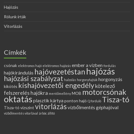
Hajózás
Rólunk írták
Vitorlázás
Címkék
ember a vízben
csónak
elektromos hajó
elektromos hajózás
fordulás
hajózás
hajóvezetéstan
hajókirándulás
hajózási szabályzat
horgonyzás
halzolás
horgonyfajták
kishajóvezetői engedély
kötelező
kikötés
motorcsónak
felszerelés hajókra
MOB
mentőmellény
oktatás
Tisza-tó
plasztik kártya
ponton hajó
Q forduló
vitorlázás
vízbőlmentés géphajóval
Tisza-tó vízszint
vízbőlmentés vitorlával
árbóc állító