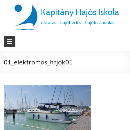
Kapitány Hajós Iskola
oktatás – hajóbérlés – hajókirándulás
01_elektromos_hajok01