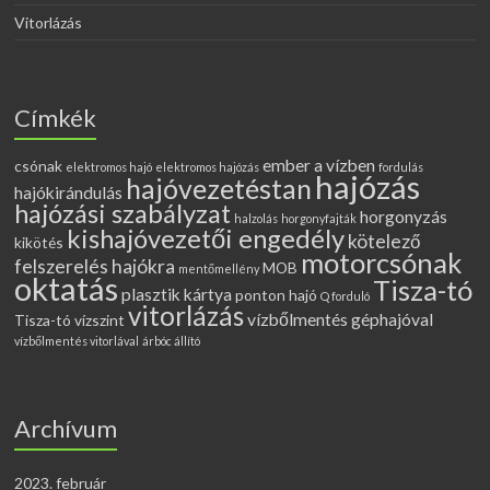
Vitorlázás
Címkék
ember a vízben
csónak
elektromos hajó
elektromos hajózás
fordulás
hajózás
hajóvezetéstan
hajókirándulás
hajózási szabályzat
horgonyzás
halzolás
horgonyfajták
kishajóvezetői engedély
kötelező
kikötés
motorcsónak
felszerelés hajókra
MOB
mentőmellény
oktatás
Tisza-tó
plasztik kártya
ponton hajó
Q forduló
vitorlázás
vízbőlmentés géphajóval
Tisza-tó vízszint
vízbőlmentés vitorlával
árbóc állító
Archívum
2023. február