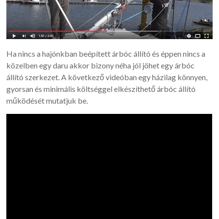
Ha nincs a hajónkban beépített árbóc állító és éppen nincs a
közelben egy daru akkor bizony néha jól jöhet egy árbóc
állító szerkezet. A következő videóban egy házilag könnyen,
gyorsan és minimális költséggel elkészíthető árbóc állító
működését mutatjuk be.