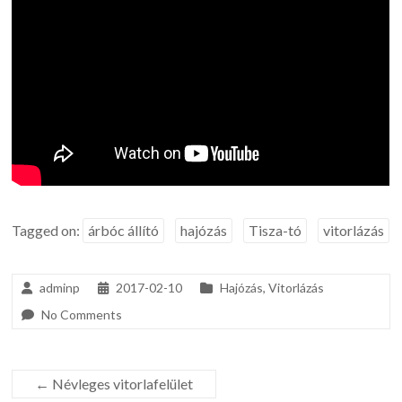
Tagged on:
árbóc állító
hajózás
Tisza-tó
vitorlázás
adminp
2017-02-10
Hajózás
,
Vitorlázás
No Comments
←
Névleges vitorlafelület