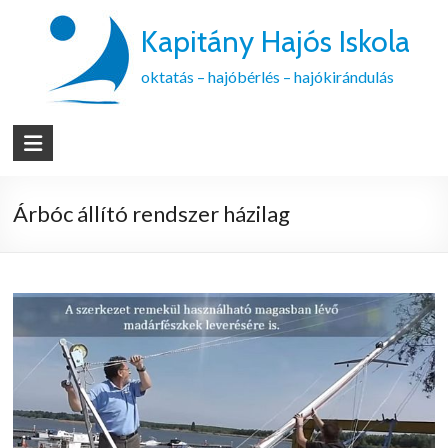
Kapitány Hajós Iskola
oktatás – hajóbérlés – hajókirándulás
Árbóc állító rendszer házilag