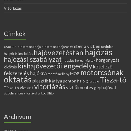
Vitorlázás
Címkék
ember a vízben
csónak
elektromos hajó
elektromos hajózás
fordulás
hajózás
hajóvezetéstan
hajókirándulás
hajózási szabályzat
horgonyzás
halzolás
horgonyfajták
kishajóvezetői engedély
kötelező
kikötés
motorcsónak
felszerelés hajókra
MOB
mentőmellény
oktatás
Tisza-tó
plasztik kártya
ponton hajó
Q forduló
vitorlázás
vízbőlmentés géphajóval
Tisza-tó vízszint
vízbőlmentés vitorlával
árbóc állító
Archívum