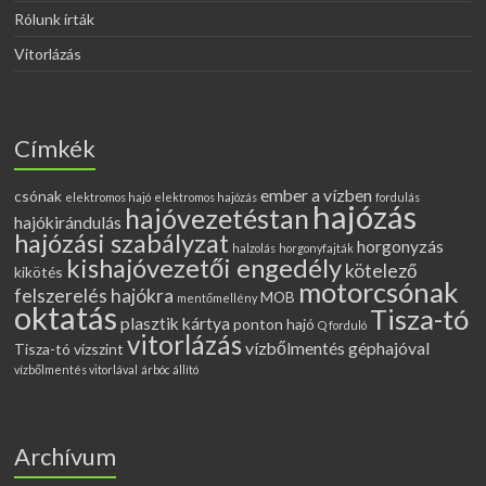
Rólunk írták
Vitorlázás
Címkék
ember a vízben
csónak
elektromos hajó
elektromos hajózás
fordulás
hajózás
hajóvezetéstan
hajókirándulás
hajózási szabályzat
horgonyzás
halzolás
horgonyfajták
kishajóvezetői engedély
kötelező
kikötés
motorcsónak
felszerelés hajókra
MOB
mentőmellény
oktatás
Tisza-tó
plasztik kártya
ponton hajó
Q forduló
vitorlázás
vízbőlmentés géphajóval
Tisza-tó vízszint
vízbőlmentés vitorlával
árbóc állító
Archívum