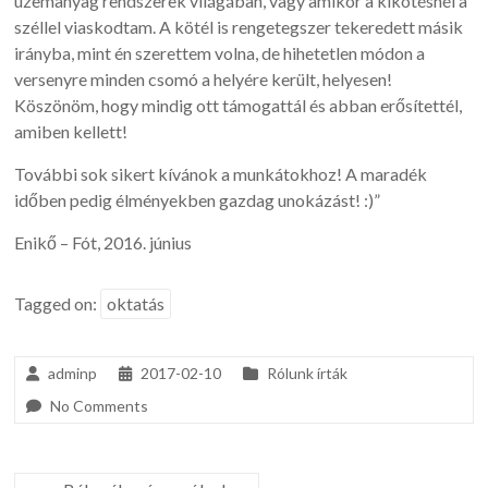
üzemanyag rendszerek világában, vagy amikor a kikötésnél a
széllel viaskodtam. A kötél is rengetegszer tekeredett másik
irányba, mint én szerettem volna, de hihetetlen módon a
versenyre minden csomó a helyére került, helyesen!
Köszönöm, hogy mindig ott támogattál és abban erősítettél,
amiben kellett!
További sok sikert kívánok a munkátokhoz! A maradék
időben pedig élményekben gazdag unokázást! :)”
Enikő – Fót, 2016. június
Tagged on:
oktatás
adminp
2017-02-10
Rólunk írták
No Comments