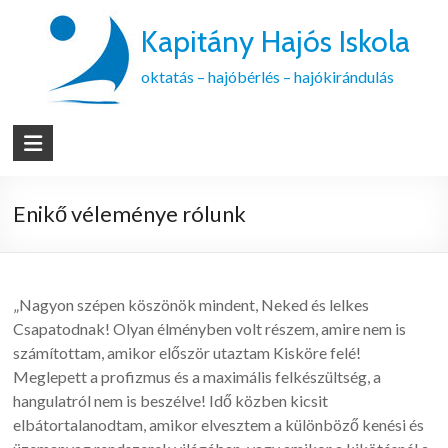
Kapitány Hajós Iskola
oktatás – hajóbérlés – hajókirándulás
Enikő véleménye rólunk
„Nagyon szépen köszönök mindent, Neked és lelkes
Csapatodnak! Olyan élményben volt részem, amire nem is
számítottam, amikor először utaztam Kisköre felé!
Meglepett a profizmus és a maximális felkészültség, a
hangulatról nem is beszélve! Idő közben kicsit
elbátortalanodtam, amikor elvesztem a különböző kenési és