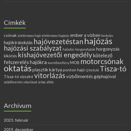
Címkék
ember a vízben
csónak
elektromos hajó
elektromos hajózás
fordulás
hajózás
hajóvezetéstan
hajókirándulás
hajózási szabályzat
horgonyzás
halzolás
horgonyfajták
kishajóvezetői engedély
kötelező
kikötés
motorcsónak
felszerelés hajókra
MOB
mentőmellény
oktatás
Tisza-tó
plasztik kártya
ponton hajó
Q forduló
vitorlázás
vízbőlmentés géphajóval
Tisza-tó vízszint
vízbőlmentés vitorlával
árbóc állító
Archívum
2023. február
2019. december