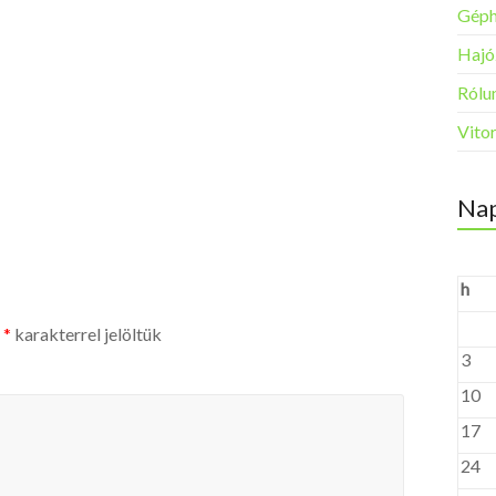
Géph
Hajó
Rólun
Vito
Nap
h
t
*
karakterrel jelöltük
3
10
17
24