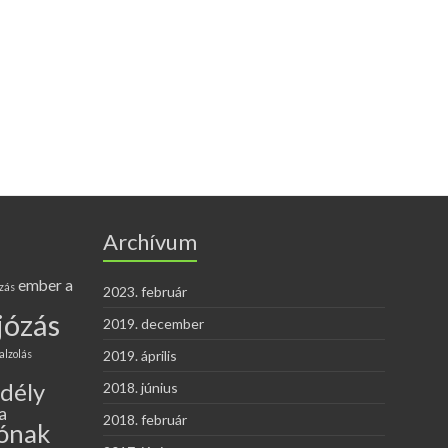
Archívum
ember a
zás
2023. február
józás
2019. december
alzolás
2019. április
edély
2018. június
a
2018. február
ónak