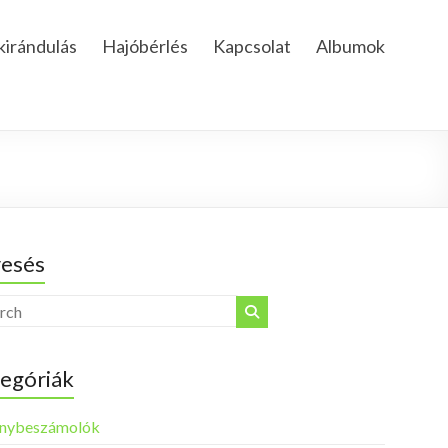
kirándulás
Hajóbérlés
Kapcsolat
Albumok
esés
egóriák
nybeszámolók