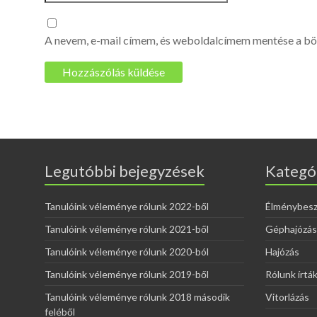
A nevem, e-mail címem, és weboldalcímem mentése a b
Legutóbbi bejegyzések
Kategó
Tanulóink véleménye rólunk 2022-ből
Élménybes
Tanulóink véleménye rólunk 2021-ből
Géphajózás
Tanulóink véleménye rólunk 2020-ból
Hajózás
Tanulóink véleménye rólunk 2019-ből
Rólunk írtá
Tanulóink véleménye rólunk 2018 második
Vitorlázás
feléből