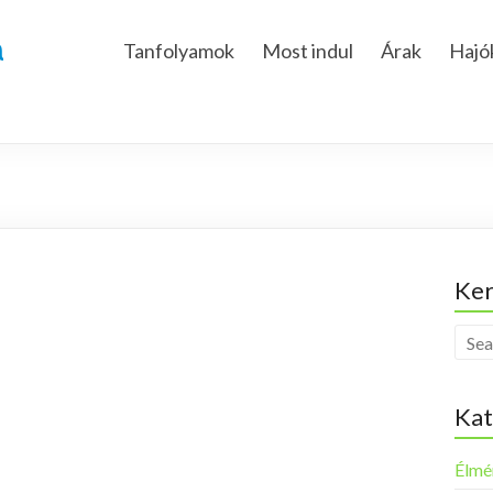
a
Tanfolyamok
Most indul
Árak
Hajó
Ker
Kat
Élmé