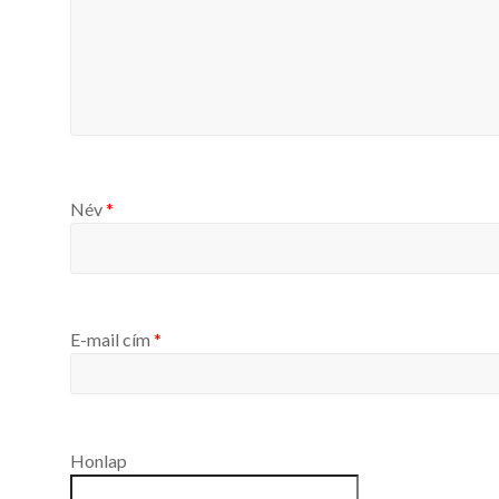
Név
*
E-mail cím
*
Honlap