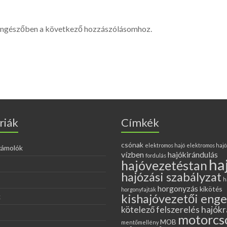
öngészőben a következő hozzászólásomhoz.
riák
Címkék
csónak
elektromos hajó
elektromos hajó
zámolók
vízben
hajókirándulás
fordulás
ha
hajóvezetéstan
hajózási szabályzat
h
horgonyzás
kikötés
horgonyfajták
kishajóvezetői eng
k
kötelező felszerelés hajókr
motorcs
MOB
mentőmellény