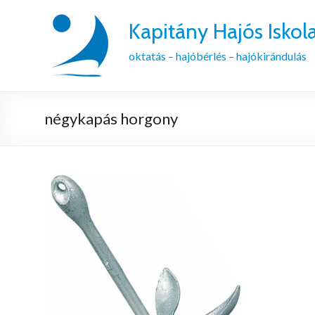
Kapitány Hajós Iskol
oktatás – hajóbérlés – hajókirándulás
négykapás horgony