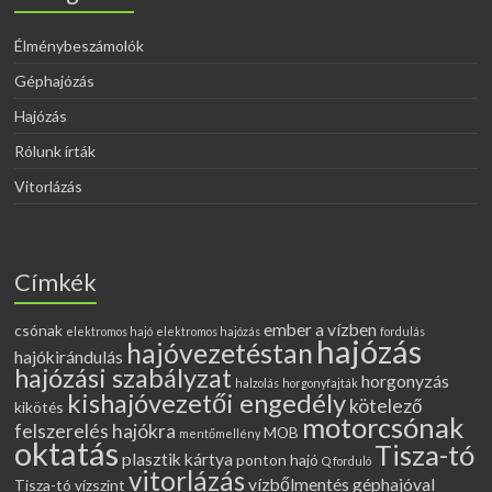
Élménybeszámolók
Géphajózás
Hajózás
Rólunk írták
Vitorlázás
Címkék
ember a vízben
csónak
elektromos hajó
elektromos hajózás
fordulás
hajózás
hajóvezetéstan
hajókirándulás
hajózási szabályzat
horgonyzás
halzolás
horgonyfajták
kishajóvezetői engedély
kötelező
kikötés
motorcsónak
felszerelés hajókra
MOB
mentőmellény
oktatás
Tisza-tó
plasztik kártya
ponton hajó
Q forduló
vitorlázás
vízbőlmentés géphajóval
Tisza-tó vízszint