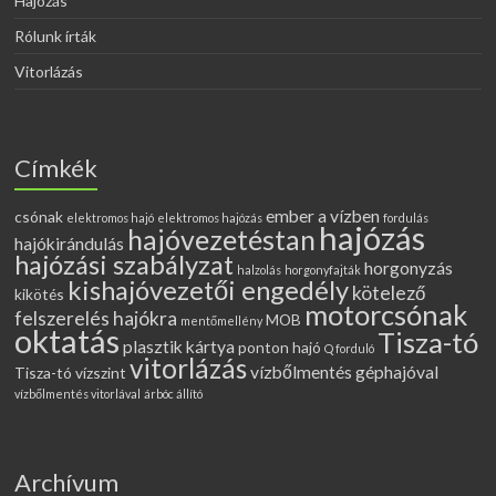
Hajózás
Rólunk írták
Vitorlázás
Címkék
ember a vízben
csónak
elektromos hajó
elektromos hajózás
fordulás
hajózás
hajóvezetéstan
hajókirándulás
hajózási szabályzat
horgonyzás
halzolás
horgonyfajták
kishajóvezetői engedély
kötelező
kikötés
motorcsónak
felszerelés hajókra
MOB
mentőmellény
oktatás
Tisza-tó
plasztik kártya
ponton hajó
Q forduló
vitorlázás
vízbőlmentés géphajóval
Tisza-tó vízszint
vízbőlmentés vitorlával
árbóc állító
Archívum