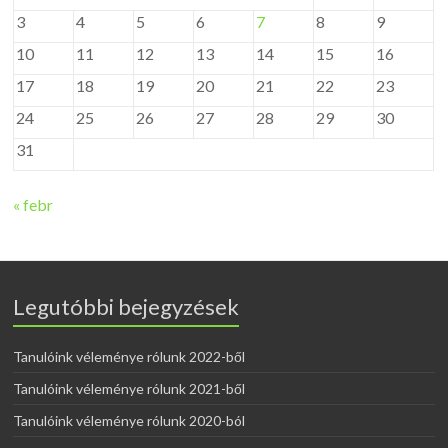
3
4
5
6
7
8
9
10
11
12
13
14
15
16
17
18
19
20
21
22
23
24
25
26
27
28
29
30
31
« febr
Legutóbbi bejegyzések
Tanulóink véleménye rólunk 2022-ből
Tanulóink véleménye rólunk 2021-ből
Tanulóink véleménye rólunk 2020-ból