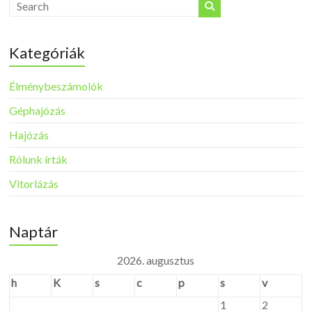
Kategóriák
Élménybeszámolók
Géphajózás
Hajózás
Rólunk írták
Vitorlázás
Naptár
2026. augusztus
h
K
s
c
p
s
v
1
2