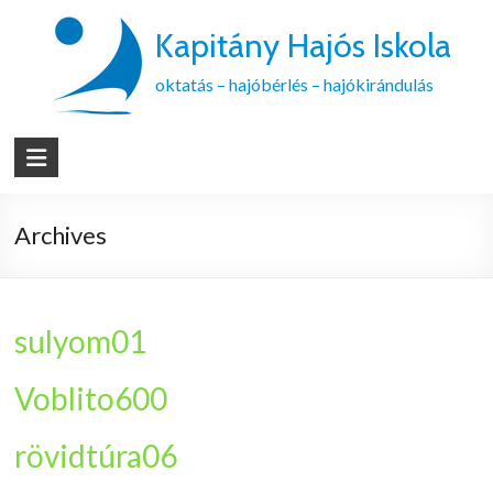
Kapitány Hajós Iskola
oktatás – hajóbérlés – hajókirándulás
Archives
sulyom01
Voblito600
rövidtúra06