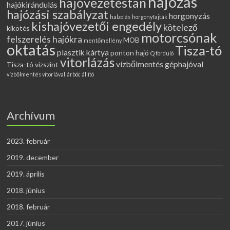
hajózás
hajóvezetéstan
hajókirándulás
hajózási szabályzat
horgonyzás
halzolás
horgonyfajták
kishajóvezetői engedély
kötelező
kikötés
motorcsónak
felszerelés hajókra
MOB
mentőmellény
oktatás
Tisza-tó
plasztik kártya
ponton hajó
Q forduló
vitorlázás
vízbőlmentés géphajóval
Tisza-tó vízszint
vízbőlmentés vitorlával
árbóc állító
Archívum
2023. február
2019. december
2019. április
2018. június
2018. február
2017. június