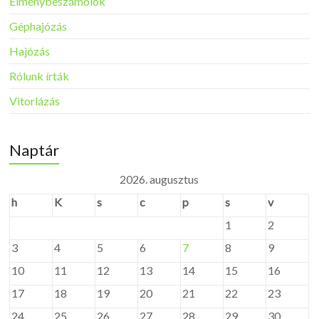
Élménybeszámolók
Géphajózás
Hajózás
Rólunk írták
Vitorlázás
Naptár
2026. augusztus
h
K
s
c
p
s
v
1
2
3
4
5
6
7
8
9
10
11
12
13
14
15
16
17
18
19
20
21
22
23
24
25
26
27
28
29
30