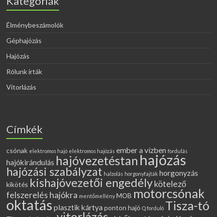
Kategóriák
Élménybeszámolók
Géphajózás
Hajózás
Rólunk írták
Vitorlázás
Címkék
ember a vízben
csónak
elektromos hajó
elektromos hajózás
fordulás
hajózás
hajóvezetéstan
hajókirándulás
hajózási szabályzat
horgonyzás
halzolás
horgonyfajták
kishajóvezetői engedély
kötelező
kikötés
motorcsónak
felszerelés hajókra
MOB
mentőmellény
oktatás
Tisza-tó
plasztik kártya
ponton hajó
Q forduló
vitorlázás