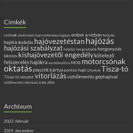
Címkék
ember a vízben
csónak
elektromos hajó
elektromos hajózás
fordulás
hajózás
hajóvezetéstan
hajókirándulás
hajózási szabályzat
horgonyzás
halzolás
horgonyfajták
kishajóvezetői engedély
kötelező
kikötés
motorcsónak
felszerelés hajókra
MOB
mentőmellény
oktatás
Tisza-tó
plasztik kártya
ponton hajó
Q forduló
vitorlázás
vízbőlmentés géphajóval
Tisza-tó vízszint
vízbőlmentés vitorlával
árbóc állító
Archívum
2023. február
2019. december