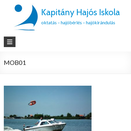
Kapitány Hajós Iskola
oktatás – hajóbérlés – hajókirándulás
MOB01