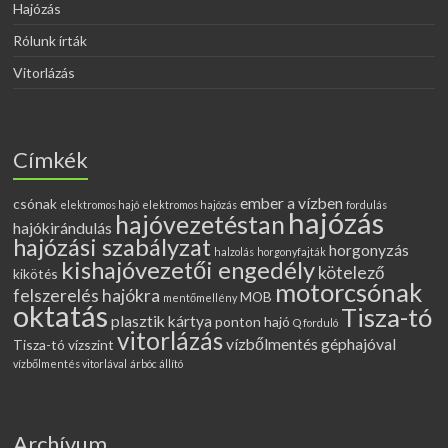
Hajózás
Rólunk írták
Vitorlázás
Címkék
ember a vízben
csónak
elektromos hajó
elektromos hajózás
fordulás
hajózás
hajóvezetéstan
hajókirándulás
hajózási szabályzat
horgonyzás
halzolás
horgonyfajták
kishajóvezetői engedély
kötelező
kikötés
motorcsónak
felszerelés hajókra
MOB
mentőmellény
oktatás
Tisza-tó
plasztik kártya
ponton hajó
Q forduló
vitorlázás
vízbőlmentés géphajóval
Tisza-tó vízszint
vízbőlmentés vitorlával
árbóc állító
Archívum