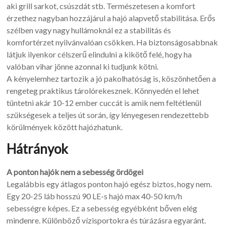
aki grill sarkot, csúszdát stb. Természetesen a komfort
érzethez nagyban hozzájárul a hajó alapvető stabilitása. Erős
szélben vagy nagy hullámoknál ez a stabilitás és
komfortérzet nyilvánvalóan csökken. Ha biztonságosabbnak
látjuk ilyenkor célszerű elindulni a kikötő felé, hogy ha
valóban vihar jönne azonnal ki tudjunk kötni.
A kényelemhez tartozik a jó pakolhatóság is, köszönhetően a
rengeteg praktikus tárolórekesznek. Könnyedén el lehet
tüntetni akár 10-12 ember cuccát is amik nem feltétlenül
szükségesek a teljes út során, így lényegesen rendezettebb
körülmények között hajózhatunk.
Hátrányok
A ponton hajók nem a sebesség ördögei
Legalábbis egy átlagos ponton hajó egész biztos, hogy nem.
Egy 20-25 láb hosszú 90 LE-s hajó max 40-50 km/h
sebességre képes. Ez a sebesség egyébként bőven elég
mindenre. Különböző vízisportokra és túrázásra egyaránt.