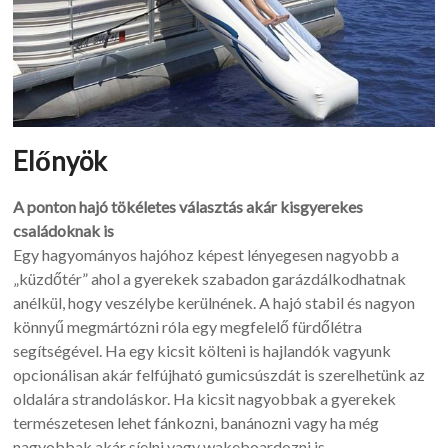
Előnyök
A ponton hajó tökéletes választás akár kisgyerekes
családoknak is
Egy hagyományos hajóhoz képest lényegesen nagyobb a
„küzdőtér” ahol a gyerekek szabadon garázdálkodhatnak
anélkül, hogy veszélybe kerülnének. A hajó stabil és nagyon
könnyű megmártózni róla egy megfelelő fürdőlétra
segítségével. Ha egy kicsit költeni is hajlandók vagyunk
opcionálisan akár felfújható gumicsúszdát is szerelhetünk az
oldalára strandoláskor. Ha kicsit nagyobbak a gyerekek
természetesen lehet fánkozni, banánozni vagy ha még
nagyobbak akár síelni vagy wakeboardozni is.