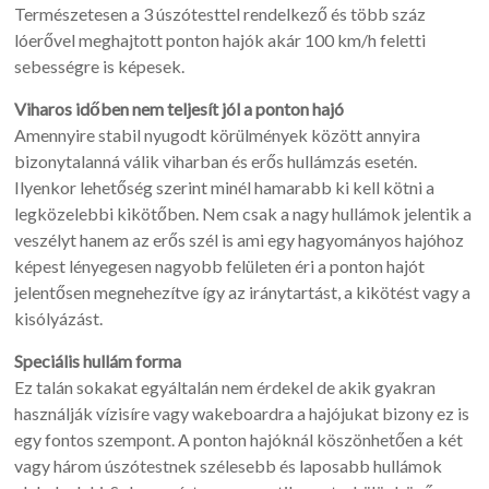
Természetesen a 3 úszótesttel rendelkező és több száz
lóerővel meghajtott ponton hajók akár 100 km/h feletti
sebességre is képesek.
Viharos időben nem teljesít jól a ponton hajó
Amennyire stabil nyugodt körülmények között annyira
bizonytalanná válik viharban és erős hullámzás esetén.
Ilyenkor lehetőség szerint minél hamarabb ki kell kötni a
legközelebbi kikötőben. Nem csak a nagy hullámok jelentik a
veszélyt hanem az erős szél is ami egy hagyományos hajóhoz
képest lényegesen nagyobb felületen éri a ponton hajót
jelentősen megnehezítve így az iránytartást, a kikötést vagy a
kisólyázást.
Speciális hullám forma
Ez talán sokakat egyáltalán nem érdekel de akik gyakran
használják vízisíre vagy wakeboardra a hajójukat bizony ez is
egy fontos szempont. A ponton hajóknál köszönhetően a két
vagy három úszótestnek szélesebb és laposabb hullámok