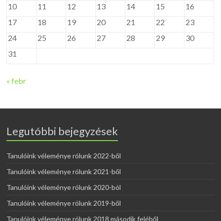
10
11
12
13
14
15
16
17
18
19
20
21
22
23
24
25
26
27
28
29
30
31
« febr
Legutóbbi bejegyzések
Tanulóink véleménye rólunk 2022-ből
Tanulóink véleménye rólunk 2021-ből
Tanulóink véleménye rólunk 2020-ból
Tanulóink véleménye rólunk 2019-ből
Tanulóink véleménye rólunk 2018 második feléből