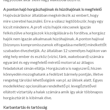
A ponton hajó horgászhajónak és húzóhajónak is megfelelő
Hajóvásárláskor általában megkérdezik az embert, hogy
mire szeretné használni. Erre a válasz legtöbbször, hogy egy
kicsit mindenre. A profi vízisí hajók nincsenek igazán
felkészülve a horgászok kiszolgálására és fordítva, a horgász
hajók nem igazán alkalmasak húzóhajónak. A ponton hajóval
(bizonyos kompromisszumok elfogadása mellett) mindkettőt
szabadon élvezhetjük. Az általában 12 személyes hajókon van
elég hely ember és eszköz (vízisí, fánk, wakeboard) számára
egyaránt és egy megfelelő méretű motorral az átlagos
feladatokat simán ellátja. Horgászatra is nagyszerű, hiszen
könnyedén mozoghatunk a fedélzet bármely pontján, illetve
rengeteg tárolási lehetőségünk van pl. az ülések alatt. Egyes
modellekhez opcionálisan rendelhető pl. levegőztetővel
ellátott víztartály a halak számára amik így akár többnapos
horgásztúrát is kibírnak élve.
Karbantartás és tartósság