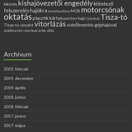
kishajóvezetői engedély
kötelező
kikötés
motorcsónak
felszerelés hajókra
MOB
mentőmellény
oktatás
Tisza-tó
plasztik kártya
ponton hajó
Q forduló
vitorlázás
vízbőlmentés géphajóval
Tisza-tó vízszint
vízbőlmentés vitorlával
árbóc állító
Archívum
2023. február
2019. december
2019. április
2018. június
2018. február
2017. június
2017. május