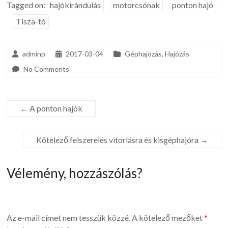
Tagged on:
hajókirándulás
motorcsónak
ponton hajó
Tisza-tó
adminp
2017-03-04
Géphajózás
,
Hajózás
No Comments
←
A ponton hajók
Kötelező felszerelés vitorlásra és kisgéphajóra
→
Vélemény, hozzászólás?
Az e-mail címet nem tesszük közzé.
A kötelező mezőket
*