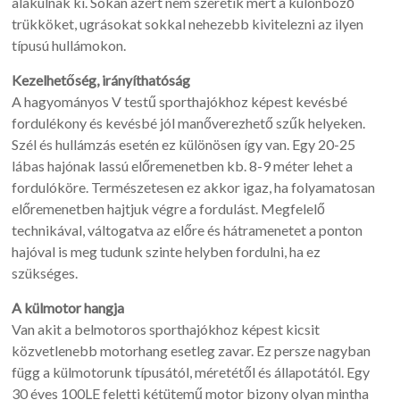
alakulnak ki. Sokan azért nem szeretik mert a különböző
trükköket, ugrásokat sokkal nehezebb kivitelezni az ilyen
típusú hullámokon.
Kezelhetőség, irányíthatóság
A hagyományos V testű sporthajókhoz képest kevésbé
fordulékony és kevésbé jól manőverezhető szűk helyeken.
Szél és hullámzás esetén ez különösen így van. Egy 20-25
lábas hajónak lassú előremenetben kb. 8-9 méter lehet a
fordulóköre. Természetesen ez akkor igaz, ha folyamatosan
előremenetben hajtjuk végre a fordulást. Megfelelő
technikával, váltogatva az előre és hátramenetet a ponton
hajóval is meg tudunk szinte helyben fordulni, ha ez
szükséges.
A külmotor hangja
Van akit a belmotoros sporthajókhoz képest kicsit
közvetlenebb motorhang esetleg zavar. Ez persze nagyban
függ a külmotorunk típusától, méretétől és állapotától. Egy
30 éves 100LE feletti kétütemű motor bizony olyan mintha