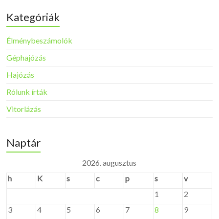
Kategóriák
Élménybeszámolók
Géphajózás
Hajózás
Rólunk írták
Vitorlázás
Naptár
2026. augusztus
h
K
s
c
p
s
v
1
2
3
4
5
6
7
8
9