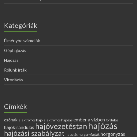
Kategóriák
Élménybeszámolók
Géphajózás
Hajózás
Rólunk írták
Vitorlázás
Címkék
ember a vízben
csónak
elektromos hajó
elektromos hajózás
fordulás
hajózás
hajóvezetéstan
hajókirándulás
hajózási szabályzat
horgonyzás
halzolás
horgonyfajták