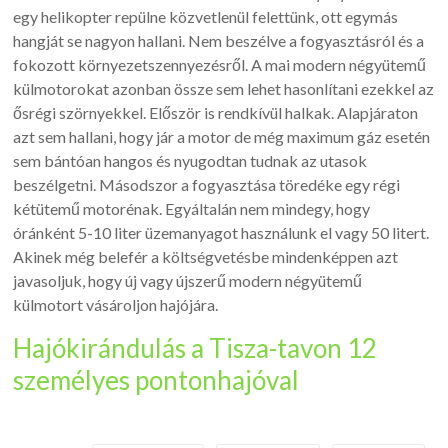
egy helikopter repülne közvetlenül felettünk, ott egymás
hangját se nagyon hallani. Nem beszélve a fogyasztásról és a
fokozott környezetszennyezésről. A mai modern négyütemű
külmotorokat azonban össze sem lehet hasonlítani ezekkel az
ősrégi szörnyekkel. Először is rendkívül halkak. Alapjáraton
azt sem hallani, hogy jár a motor de még maximum gáz esetén
sem bántóan hangos és nyugodtan tudnak az utasok
beszélgetni. Másodszor a fogyasztása töredéke egy régi
kétütemű motorénak. Egyáltalán nem mindegy, hogy
óránként 5-10 liter üzemanyagot használunk el vagy 50 litert.
Akinek még belefér a költségvetésbe mindenképpen azt
javasoljuk, hogy új vagy újszerű modern négyütemű
külmotort vásároljon hajójára.
Hajókirándulás a Tisza-tavon 12
személyes pontonhajóval