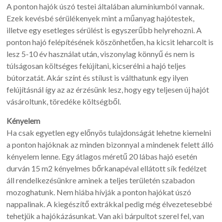
A ponton hajók úszó testei általában alumíniumból vannak.
Ezek kevésbé sérülékenyek mint a műanyag hajótestek,
illetve egy esetleges sérülést is egyszerűbb helyrehozni. A
ponton hajó felépítésének köszönhetően, ha kicsit leharcolt is
lesz 5-10 év használat után, viszonylag könnyű és nem is
túlságosan költséges felújítani, kicserélni a hajó teljes
bútorzatát. Akár színt és stílust is válthatunk egy ilyen
felújításnál így az az érzésünk lesz, hogy egy teljesen új hajót
vásároltunk, töredéke költségből.
Kényelem
Ha csak egyetlen egy előnyös tulajdonságát lehetne kiemelni
a ponton hajóknak az minden bizonnyal a mindenek felett álló
kényelem lenne. Egy átlagos méretű 20 lábas hajó esetén
durván 15 m2 kényelmes bőrkanapéval ellátott sík fedélzet
áll rendelkezésünkre aminek a teljes területén szabadon
mozoghatunk. Nem hiába hívják a ponton hajókat úszó
nappalinak. A kiegészítő extrákkal pedig még élvezetesebbé
tehetjük a hajókázásunkat. Van aki bárpultot szerel fel, van