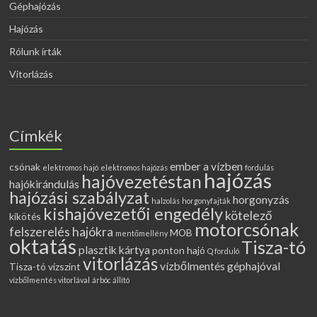
Géphajózás
Hajózás
Rólunk írták
Vitorlázás
Címkék
ember a vízben
csónak
elektromos hajó
elektromos hajózás
fordulás
hajózás
hajóvezetéstan
hajókirándulás
hajózási szabályzat
horgonyzás
halzolás
horgonyfajták
kishajóvezetői engedély
kötelező
kikötés
motorcsónak
felszerelés hajókra
MOB
mentőmellény
oktatás
Tisza-tó
plasztik kártya
ponton hajó
Q forduló
vitorlázás
vízbőlmentés géphajóval
Tisza-tó vízszint
vízbőlmentés vitorlával
árbóc állító