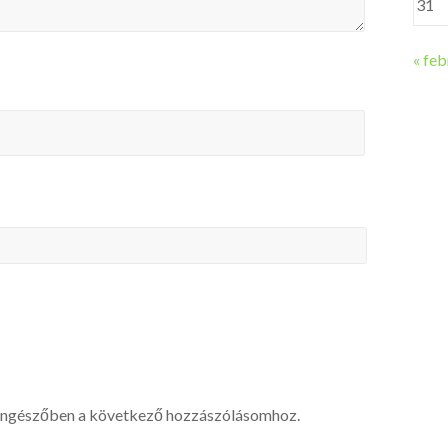
31
« feb
öngészőben a következő hozzászólásomhoz.