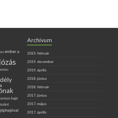
Archívum
ember a
zás
2023. február
józás
2019. december
alzolás
2019. április
edély
2018. június
a
2018. február
ónak
2017. június
onton hajó
2017. május
zszint
géphajóval
2017. április