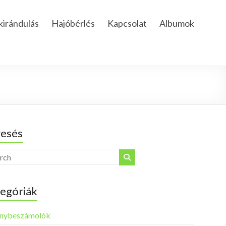
kirándulás
Hajóbérlés
Kapcsolat
Albumok
esés
egóriák
nybeszámolók