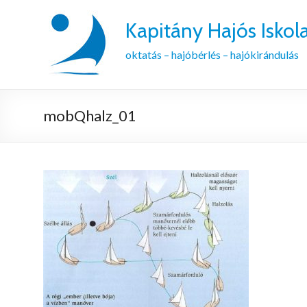
Kapitány Hajós Iskol
oktatás – hajóbérlés – hajókirándulás
mobQhalz_01