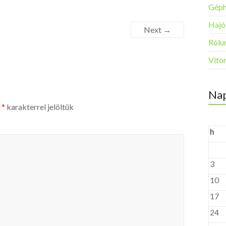
Géph
Hajó
Next →
Rólun
Vito
Nap
t
*
karakterrel jelöltük
h
3
10
17
24