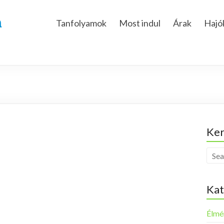
a
Tanfolyamok
Most indul
Árak
Hajó
Ker
Kat
Élmé