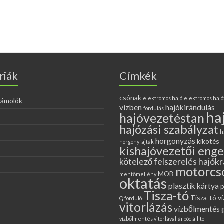
riák
Címkék
csónak
elektromos hajó
elektromos hajó
zámolók
vízben
hajókirándulás
fordulás
ha
hajóvezetéstan
hajózási szabályzat
h
horgonyzás
kikötés
horgonyfajták
kishajóvezetői eng
k
kötelező felszerelés hajókr
motorcs
MOB
mentőmellény
oktatás
plasztik kártya
p
Tisza-tó
Tisza-tó ví
Q forduló
vitorlázás
vízbőlmentés 
vízbőlmentés vitorlával
árbóc állító